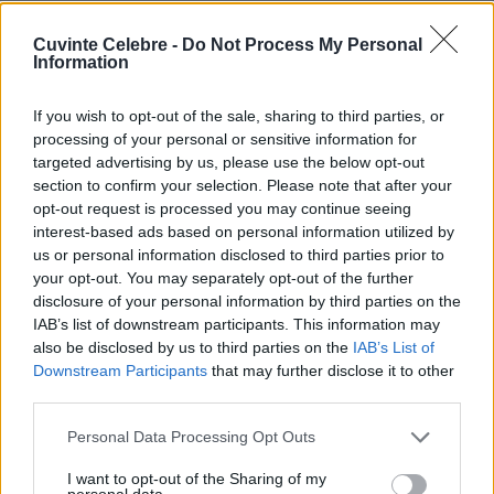
greșeli
viață
Cuvinte Celebre -
Do Not Process My Personal
Information
Soluții la minut
If you wish to opt-out of the sale, sharing to third parties, or
processing of your personal or sensitive information for
targeted advertising by us, please use the below opt-out
section to confirm your selection. Please note that after your
opt-out request is processed you may continue seeing
interest-based ads based on personal information utilized by
us or personal information disclosed to third parties prior to
your opt-out. You may separately opt-out of the further
disclosure of your personal information by third parties on the
IAB’s list of downstream participants. This information may
also be disclosed by us to third parties on the
IAB’s List of
Downstream Participants
that may further disclose it to other
third parties.
„Inteligenţa nu înseamnă să nu faci greşeli, ci să vezi repede
cum poţi să le îndrepţi.” —
Bertolt Brecht
Please note that this website/app uses one or more Google
Personal Data Processing Opt Outs
services and may gather and store information including but
greșeli
inteligență
not limited to your visit or usage behaviour. You may click to
I want to opt-out of the Sharing of my
personal data.