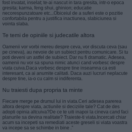
fost invatat, inselat; te-ai nascut in tara gresita, intr-o epoca
gresita; karma, feng shui, ghinion; educatie
necorespunzatoare etc...Obiceiul de a suferi este o pozitie
confortabila pentru a justifica inactiunea, slabiciunea si
vointa slaba.
Te temi de opiniile si judecatile altora
Oamenii vor vorbi mereu despre ceva, vor discuta ceva (sau
pe cineva), au nevoie de un subiect pentru comunicare. Si tu
poti deveni un astfel de subiect. Dar nu fi dramatic. Adesea,
oamenii nu vor sa spuna nimic atunci cand vorbesc despre
viata cuiva.Daca vorbesc despre tine inseamna ca esti
interesant, ca ai anumite calitati. Daca auzi lucruri neplacute
despre tine, ia-o cu calm si indiferenta.
Nu traiesti dupa propria ta minte
Fiecare merge pe drumul lui in viata.Ceri adesea parerea
altora despre viata, actiunile si deciziile tale? Cat de des
adopti opinia altcuiva?De ce te uiti inapoi la cineva cand faci
planurile sa devina realitate? Traieste-ti viata.Incercati chiar
acum sa incepeti sa remediati aceste greseli si viata voastra
va incepe sa se schimbe in bine .”