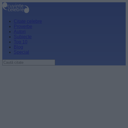
Citate celebre
Proverbe
Autori
Subiecte
Top 10
Blog
Special