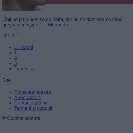
„Toţi ne pricepem să dojenim, dar nu ne dăm seama când
greşim noi înşine.” —
Menandru
greșeli
← Înapoi
1
2
3
Înainte →
Site
Povestea noastră
Abonează-te
Contactează-ne
Termeni și condiții
© Cuvinte celebre