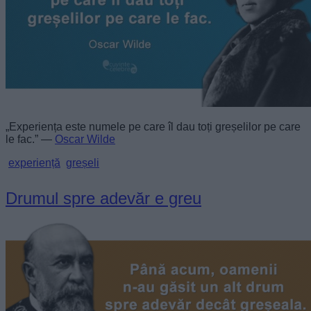
„Experiența este numele pe care îl dau toți greșelilor pe care
le fac.” —
Oscar Wilde
experiență
greșeli
Drumul spre adevăr e greu