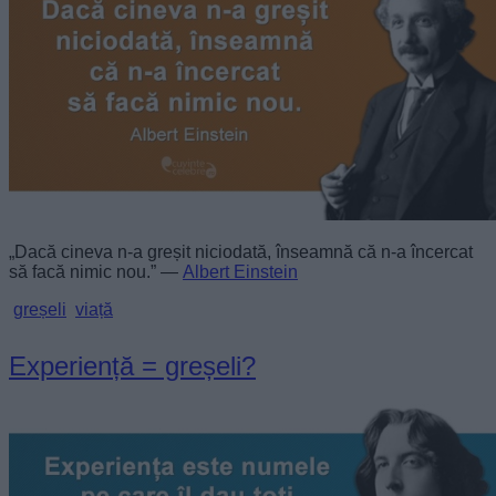
„Dacă cineva n-a greșit niciodată, înseamnă că n-a încercat
să facă nimic nou.” —
Albert Einstein
greșeli
viață
Experiență = greșeli?