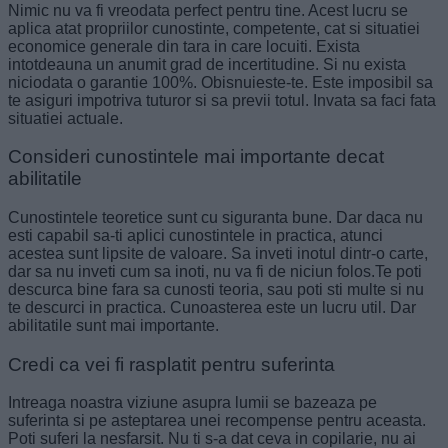
Nimic nu va fi vreodata perfect pentru tine. Acest lucru se
aplica atat propriilor cunostinte, competente, cat si situatiei
economice generale din tara in care locuiti. Exista
intotdeauna un anumit grad de incertitudine. Si nu exista
niciodata o garantie 100%. Obisnuieste-te. Este imposibil sa
te asiguri impotriva tuturor si sa previi totul. Invata sa faci fata
situatiei actuale.
Consideri cunostintele mai importante decat
abilitatile
Cunostintele teoretice sunt cu siguranta bune. Dar daca nu
esti capabil sa-ti aplici cunostintele in practica, atunci
acestea sunt lipsite de valoare. Sa inveti inotul dintr-o carte,
dar sa nu inveti cum sa inoti, nu va fi de niciun folos.Te poti
descurca bine fara sa cunosti teoria, sau poti sti multe si nu
te descurci in practica. Cunoasterea este un lucru util. Dar
abilitatile sunt mai importante.
Credi ca vei fi rasplatit pentru suferinta
Intreaga noastra viziune asupra lumii se bazeaza pe
suferinta si pe asteptarea unei recompense pentru aceasta.
Poti suferi la nesfarsit. Nu ti s-a dat ceva in copilarie, nu ai