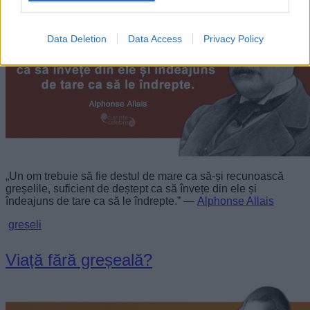
Data Deletion
Data Access
Privacy Policy
„Un om trebuie să fie destul de mare ca să-și recunoască
greșelile, suficient de deștept ca să învețe din ele și
îndeajuns de tare ca să le îndrepte.” —
Alphonse Allais
greșeli
Viață fără greșeală?