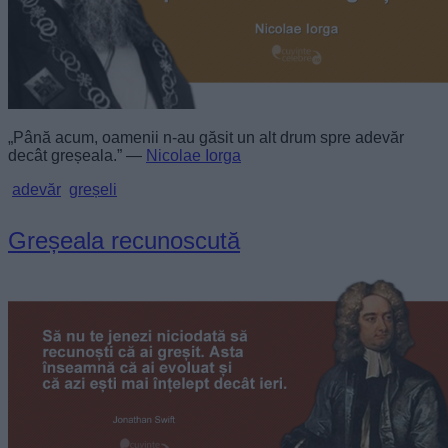
„Până acum, oamenii n-au găsit un alt drum spre adevăr
decât greșeala.” —
Nicolae Iorga
adevăr
greșeli
Greșeala recunoscută