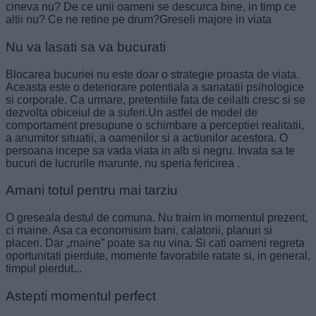
cineva nu? De ce unii oameni se descurca bine, in timp ce
altii nu? Ce ne retine pe drum?Greseli majore in viata
Nu va lasati sa va bucurati
Blocarea bucuriei nu este doar o strategie proasta de viata.
Aceasta este o deteriorare potentiala a sanatatii psihologice
si corporale. Ca urmare, pretentiile fata de ceilalti cresc si se
dezvolta obiceiul de a suferi.Un astfel de model de
comportament presupune o schimbare a perceptiei realitatii,
a anumitor situatii, a oamenilor si a actiunilor acestora. O
persoana incepe sa vada viata in alb si negru. Invata sa te
bucuri de lucrurile marunte, nu speria fericirea .
Amani totul pentru mai tarziu
O greseala destul de comuna. Nu traim in momentul prezent,
ci maine. Asa ca economisim bani, calatorii, planuri si
placeri. Dar „maine” poate sa nu vina. Si cati oameni regreta
oportunitati pierdute, momente favorabile ratate si, in general,
timpul pierdut...
Astepti momentul perfect