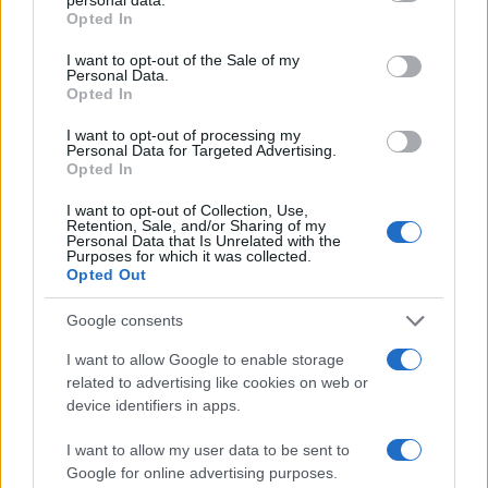
grant or deny consent to Google and its third-party tags to
Opted In
Ce facem cu greșelile?
use your data for below specified purposes in below Google
consent section.
I want to opt-out of the Sale of my
Personal Data.
Opted In
I want to opt-out of processing my
Personal Data for Targeted Advertising.
Opted In
I want to opt-out of Collection, Use,
Retention, Sale, and/or Sharing of my
Personal Data that Is Unrelated with the
Purposes for which it was collected.
Opted Out
Google consents
„Un om trebuie să fie destul de mare să-şi recunoască
I want to allow Google to enable storage
greşelile și suficient de deştept ca să înveţe din ele.”
related to advertising like cookies on web or
—
Alphonse Allais
device identifiers in apps.
greșeli
I want to allow my user data to be sent to
Google for online advertising purposes.
O greșeală… ajutătoare