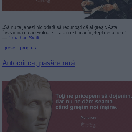
„Să nu te jenezi niciodată să recunoști că ai greșit. Asta
înseamnă că ai evoluat și că azi ești mai înțelept decât ieri.”
—
Jonathan Swift
greșeli
progres
Autocritica, pasăre rară