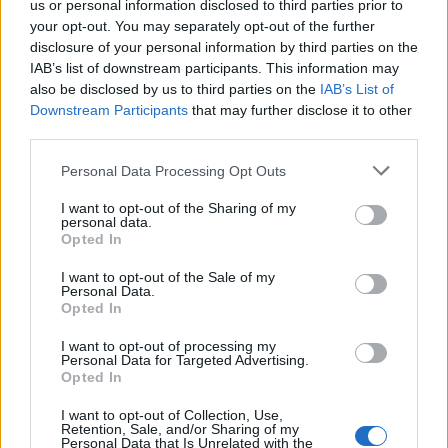
us or personal information disclosed to third parties prior to
libertate
your opt-out. You may separately opt-out of the further
disclosure of your personal information by third parties on the
Prea multe detalii strică
IAB’s list of downstream participants. This information may
also be disclosed by us to third parties on the
IAB’s List of
Downstream Participants
that may further disclose it to other
third parties.
Please note that this website/app uses one or more Google
Personal Data Processing Opt Outs
services and may gather and store information including but
not limited to your visit or usage behaviour. You may click to
I want to opt-out of the Sharing of my
personal data.
grant or deny consent to Google and its third-party tags to
Opted In
use your data for below specified purposes in below Google
consent section.
I want to opt-out of the Sale of my
Personal Data.
Opted In
I want to opt-out of processing my
Personal Data for Targeted Advertising.
„Când o victorie este povestită în amănunt, nu mai ştii ce o
Opted In
deosebeşte de o înfrângere.” —
Jean-Paul Sartre
I want to opt-out of Collection, Use,
înfrângere
victorie
Retention, Sale, and/or Sharing of my
Personal Data that Is Unrelated with the