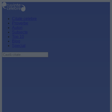
Citate celebre
Proverbe
Autori
Subiecte
Top 10
Blog
Special