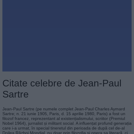
Citate celebre de Jean-Paul
Sartre
Jean-Paul Sartre (pe numele complet Jean-Paul Charles Aymard
Sartre; n. 21 iunie 1905, Paris, d. 15 aprilie 1980, Paris) a fost un
filozof francez, reprezentant al existențialismului, scriitor (Premiul
Nobel 1964), jurnalist și militant social. A influențat profund generația
care i-a urmat, în special tineretul din perioada de după cel de-al
Doilea Război Mondial, nu doar prin filozofia și opera sa literară, ci