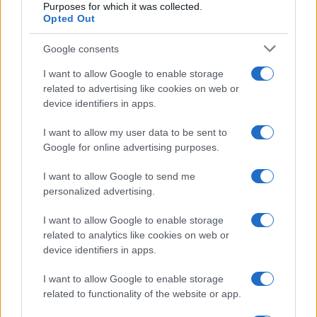
Purposes for which it was collected.
Datoria fiecăruia
Opted Out
Google consents
I want to allow Google to enable storage
related to advertising like cookies on web or
device identifiers in apps.
I want to allow my user data to be sent to
Google for online advertising purposes.
I want to allow Google to send me
personalized advertising.
I want to allow Google to enable storage
„Fiecare om trebuie să-şi inventeze propriul drum.” —
Jean-
related to analytics like cookies on web or
Paul Sartre
device identifiers in apps.
viață
I want to allow Google to enable storage
related to functionality of the website or app.
Datoria fiecărui om