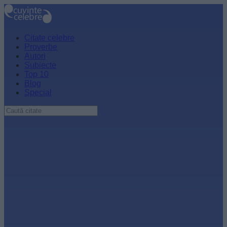
Citate celebre
Proverbe
Autori
Subiecte
Top 10
Blog
Special