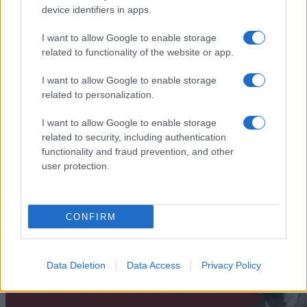
device identifiers in apps.
I want to allow Google to enable storage
related to functionality of the website or app.
I want to allow Google to enable storage
„Să ne abținem să criticăm, fie și cu bună intenție, căci a răni
pe cineva este ușor, iar a îndrepta e imposibil.” —
Arthur
related to personalization.
Schopenhauer
I want to allow Google to enable storage
critică
related to security, including authentication
functionality and fraud prevention, and other
Urmează-ți conștiința
user protection.
CONFIRM
Data Deletion
Data Access
Privacy Policy