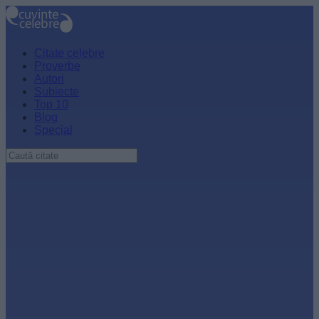
Citate celebre
Proverbe
Autori
Subiecte
Top 10
Blog
Special