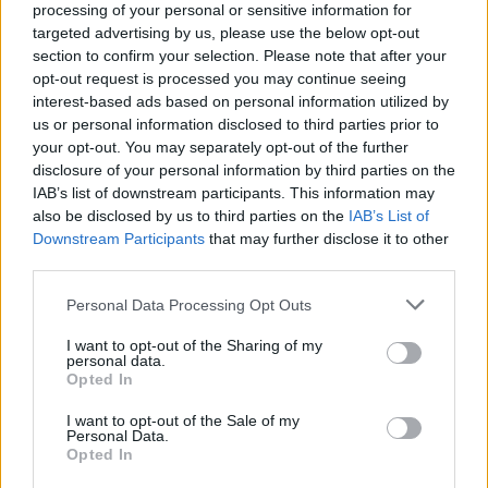
processing of your personal or sensitive information for
targeted advertising by us, please use the below opt-out
section to confirm your selection. Please note that after your
opt-out request is processed you may continue seeing
interest-based ads based on personal information utilized by
us or personal information disclosed to third parties prior to
your opt-out. You may separately opt-out of the further
disclosure of your personal information by third parties on the
IAB’s list of downstream participants. This information may
also be disclosed by us to third parties on the
IAB’s List of
„Este mult mai ușor să critici decât să corectezi.” —
Benjamin
Downstream Participants
that may further disclose it to other
Disraeli
third parties.
critică
Please note that this website/app uses one or more Google
Personal Data Processing Opt Outs
services and may gather and store information including but
Cui îi folosește lauda
not limited to your visit or usage behaviour. You may click to
I want to opt-out of the Sharing of my
personal data.
grant or deny consent to Google and its third-party tags to
Opted In
use your data for below specified purposes in below Google
consent section.
I want to opt-out of the Sale of my
Personal Data.
Opted In