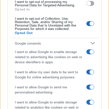
I want to opt-out of processing my
Personal Data for Targeted Advertising.
Opted In
I want to opt-out of Collection, Use,
Retention, Sale, and/or Sharing of my
Personal Data that Is Unrelated with the
Purposes for which it was collected.
Opted Out
„Lauda nu le folosește decât celor care știu să prețuiască așa
Google consents
cum se cuvine critica.” —
Robert Schumann
I want to allow Google to enable storage
critică
laudă
related to advertising like cookies on web or
device identifiers in apps.
Mai ușor cu critica
I want to allow my user data to be sent to
Google for online advertising purposes.
I want to allow Google to send me
personalized advertising.
I want to allow Google to enable storage
related to analytics like cookies on web or