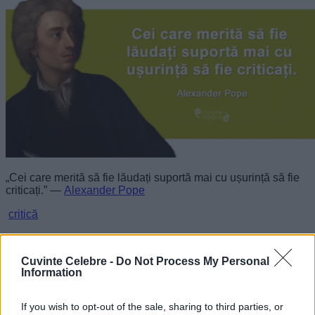
„Cei care merită să fie lăudați suportă mai cu ușurință să fie
criticați.” —
Alexander Pope
critică
Ce ușor e să critici…
Cuvinte Celebre -
Do Not Process My Personal
Information
If you wish to opt-out of the sale, sharing to third parties, or