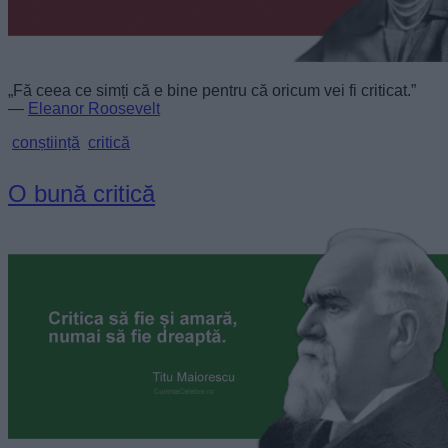
„Fă ceea ce simți că e bine pentru că oricum vei fi criticat.”
—
Eleanor Roosevelt
conștiință
critică
O bună critică